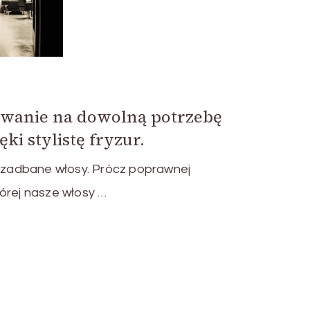
owanie na dowolną potrzebę
i stylistę fryzur.
o zadbane włosy. Prócz poprawnej
órej nasze włosy …