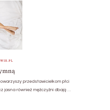
WIE.PL
tymną
owarzyszy przedstawicielkom płci
ecz jasna również mężczyźni dbają …