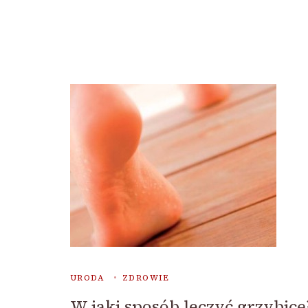
URODA
ZDROWIE
W jaki sposób leczyć grzybicę