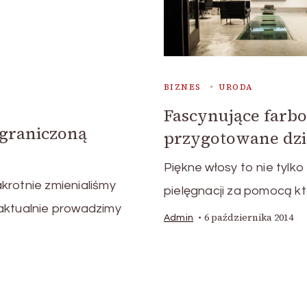
BIZNES
URODA
Fascynujące farb
ograniczoną
przygotowane dzięk
Piękne włosy to nie tylk
krotnie zmienialiśmy
pielęgnacji za pomocą kt
aktualnie prowadzimy
6 października 2014
Admin