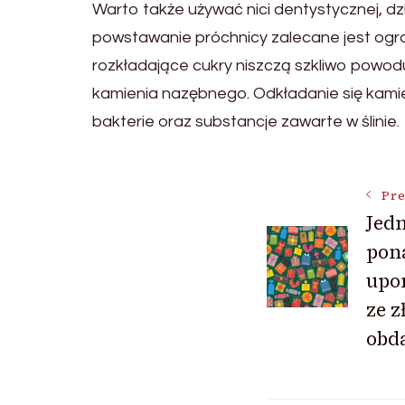
Warto także używać nici dentystycznej, dz
powstawanie próchnicy zalecane jest ogr
rozkładające cukry niszczą szkliwo powod
kamienia nazębnego. Odkładanie się kamie
bakterie oraz substancje zawarte w ślinie.
Post
Pre
Jed
pon
Navigat
upo
ze z
obd