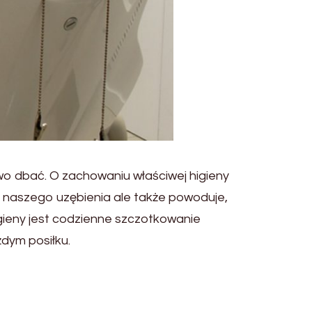
wo dbać. O zachowaniu właściwej higieny
an naszego uzębienia ale także powoduje,
gieny jest codzienne szczotkowanie
żdym posiłku.