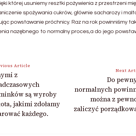
ięki której usuniemy resztki pożywienia z przestrzeni
aniczenie spożywania cukrów, głównie sacharozy i mal
ując powstawanie próchnicy. Raz na rok powinniśmy tak
nia nazębnego to normalny proces,a do jego powstawan
vious Article
Next Art
nymi z
Do pewny
adczasowych
ion
normalnych powinn
minków są wyroby
można z pewno
łota, jakimi zdołamy
zaliczyć porządkow
arować każdego.