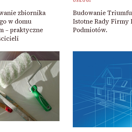
USŁUGI
wanie zbiornika
Budowanie Triumfu 
go w domu
Istotne Rady Firmy 
m – praktyczne
Podmiotów.
cicieli