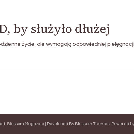
, by służyło dłużej
zienne życie, ale wymagają odpowiedniej pielęgnacji, 
ved.
Blossom Magazine | Developed By
Blossom Themes
.
Powered b