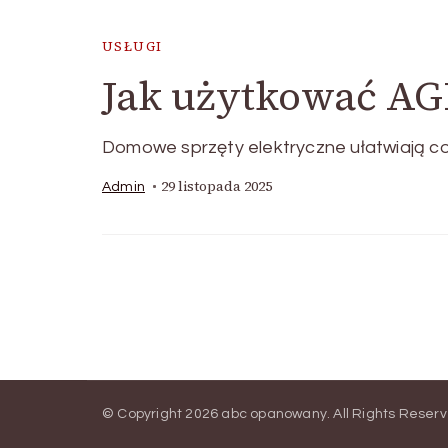
USŁUGI
Jak użytkować AGD
Domowe sprzęty elektryczne ułatwiają cod
29 listopada 2025
Admin
© Copyright 2026
abc opanowany
. All Rights Reser