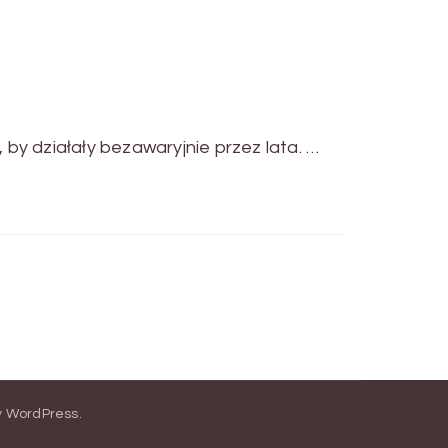
by działały bezawaryjnie przez lata. …
y
WordPress
.