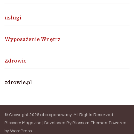
usługi
Wyposażenie Wnętrz
Zdrowie
zdrowie.pl
© Copyright 2026
abc opanowany
. All Rights Reserved.
Blossom Magazine | Developed By
Blossom Themes
.
Powered
by
WordPress
.