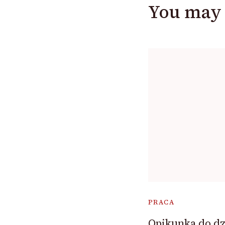
You may 
PRACA
Opikunka do dzi