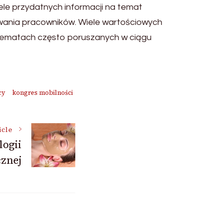
ele przydatnych informacji na temat
wania pracowników. Wiele wartościowych
 tematach często poruszanych w ciągu
cy
kongres mobilności
icle
logii
cznej