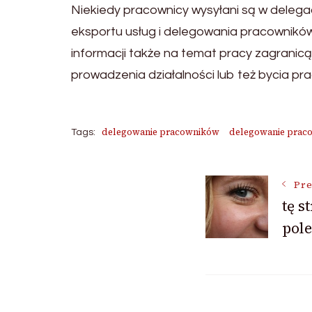
Niekiedy pracownicy wysyłani są w delegac
eksportu usług i delegowania pracownikó
informacji także na temat pracy zagranic
prowadzenia działalności lub też bycia pr
delegowanie pracowników
delegowanie prac
Tags:
Post
Pre
tę s
pol
Navigat