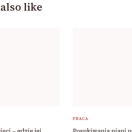
also like
PRACA
eci – gdzie jej
Posukiwania niani 