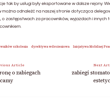
je tak by usługi były eksportowane w dalsze rejony. Wi
w można odnaleźć na naszej stronie dotycząca delego
ą, o zastępstwach za pracowników, wyjazdach i innych
acownikiem.
owników szkolenia
dyrektywa wdrożeniowa
Inicjatywa Mobilnej Pra
vious Article
Next Art
tronę o zabiegach
zabiegi stomato
ecamy
estety
ion