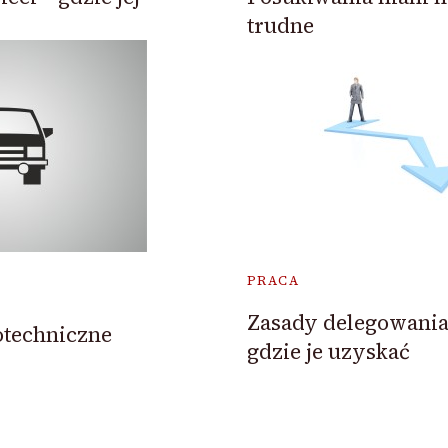
trudne
PRACA
Zasady delegowani
otechniczne
gdzie je uzyskać